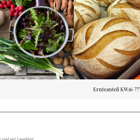
Ernteanteil KW16 ?
er sind mit
*
markiert