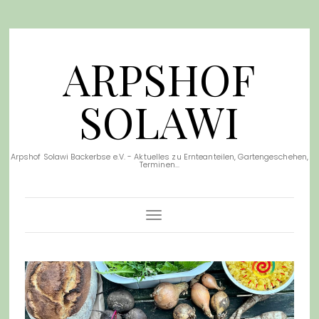
ARPSHOF
SOLAWI
Arpshof Solawi Backerbse e.V. - Aktuelles zu Ernteanteilen, Gartengeschehen,
Terminen...
Toggle Navigation