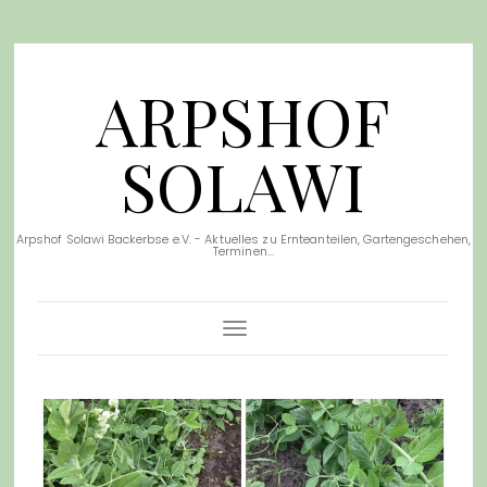
ARPSHOF
SOLAWI
Arpshof Solawi Backerbse e.V. - Aktuelles zu Ernteanteilen, Gartengeschehen,
Terminen...
Toggle Navigation